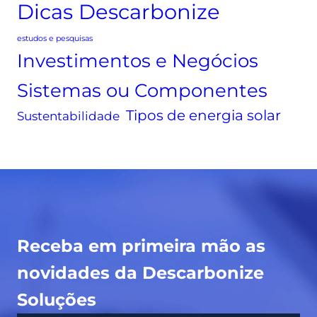
x
Dicas Descarbonize
e
o
c
n
estudos e pesquisas
h
a
Investimentos e Negócios
e
e
g
Sistemas ou Componentes
n
a
e
r
Tipos de energia solar
Sustentabilidade
r
a
g
7
i
2
a
%
s
,
o
v
l
e
Receba em primeira mão as
a
j
r
novidades da Descarbonize
a
:
o
Soluções
c
q