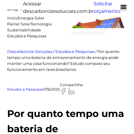
Pular
Acessar
Solicitar
para
descarbonizesolucoes.com.br
orçamento
o
Início
Energia Solar
Painel Solar
Tecnologia
conteúdo
Sustentabilidade
Estudos e Pesquisas
Descarbonize Soluções
/
Estudos e Pesquisas
/
Por quanto
tempo uma bateria de armazenamento de energia pode
manter uma casa funcionando? Estudo compara seu
funcionamento em lares brasileiros
Compartilhe:
Estudos e Pesquisas
17/6/2025
Por quanto tempo uma
bateria de