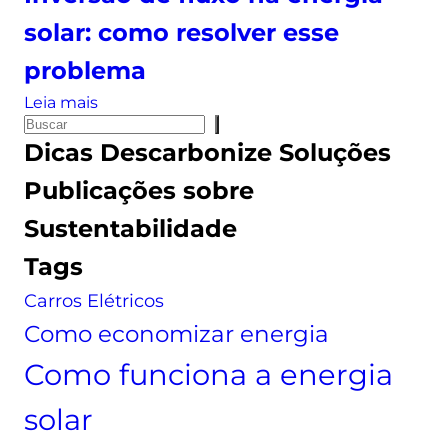
c
solar: como resolver esse
o
m
problema
d
:
Leia mais
i
P
I
f
Dicas
Descarbonize Soluções
e
n
e
s
v
r
Publicações sobre
q
e
e
Sustentabilidade
u
r
n
i
s
ç
Tags
s
ã
a
Carros Elétricos
a
o
q
d
Como economizar energia
u
e
e
Como funciona a energia
f
p
l
o
solar
u
d