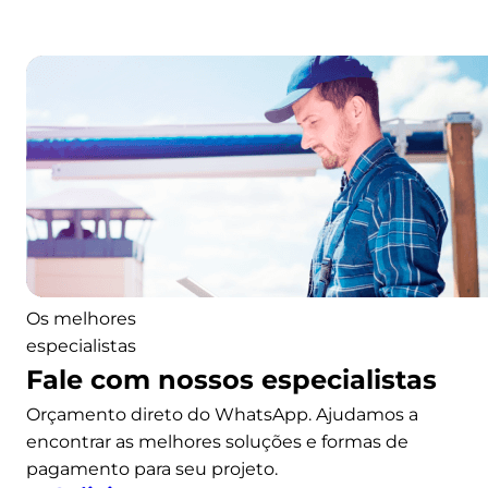
b
o
l
m
e
i
m
z
a
a
r
e
m
r
o
t
a
Os melhores
s
especialistas
b
Fale com nossos especialistas
r
Orçamento direto do WhatsApp. Ajudamos a
a
encontrar as melhores soluções e formas de
s
pagamento para seu projeto.
i