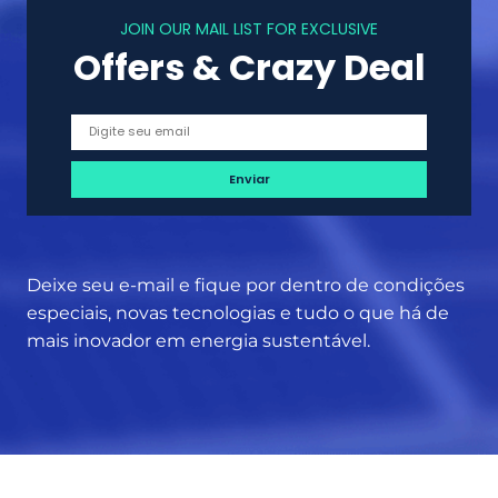
o
u
JOIN OUR MAIL LIST FOR EXCLUSIVE
m
a
Offers & Crazy Deal
o
n
r
t
e
o
s
é
o
p
l
o
v
s
e
s
r
Deixe seu e-mail e fique por dentro de condições
í
e
especiais, novas tecnologias e tudo o que há de
v
s
mais inovador em energia sustentável.
e
s
l
e
e
p
c
r
o
o
n