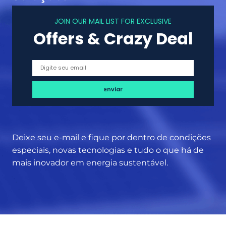
f
n
í
JOIN OUR MAIL LIST FOR EXCLUSIVE
d
c
Offers & Crazy Deal
a
i
a
o
m
s
o
n
i
t
o
r
Deixe seu e-mail e fique por dentro de condições
a
especiais, novas tecnologias e tudo o que há de
r
mais inovador em energia sustentável.
o
s
e
u
s