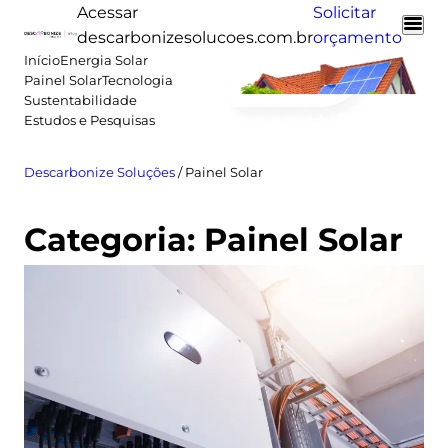
Pular
Acessar
Solicitar
para
descarbonizesolucoes.com.br
orçamento
o
Início
Energia Solar
Painel Solar
Tecnologia
conteúdo
Sustentabilidade
Estudos e Pesquisas
Descarbonize Soluções
/
Painel Solar
Categoria:
Painel Solar