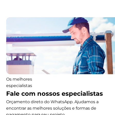
i
s
t
e
m
a
Os melhores
especialistas
Fale com nossos especialistas
Orçamento direto do WhatsApp. Ajudamos a
encontrar as melhores soluções e formas de
pagamento para seu projeto.