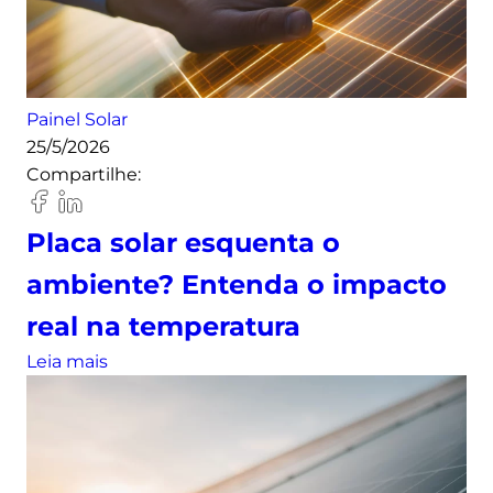
o
o
o
l
r
q
h
b
u
e
i
e
r
Painel Solar
d
é
o
25/5/2026
i
,
s
Compartilhe:
r
c
e
e
o
u
c
Placa solar esquenta o
m
i
o
ambiente? Entenda o impacto
o
f
n
real na temperatura
u
a
n
:
Leia mais
l
c
P
:
i
l
e
o
a
n
n
c
t
a