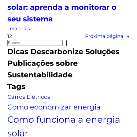
t
r
solar: aprenda a monitorar o
a
o
a
l
s
seu sistema
:
n
:
Leia mais
s
a
M
1
2
Próxima página
→
a
e
P
o
i
n
Dicas
Descarbonize Soluções
e
n
b
e
s
i
a
Publicações sobre
r
q
t
o
g
Sustentabilidade
u
o
q
i
i
r
u
Tags
a
s
a
e
s
Carros Elétricos
a
m
é
o
e
Como economizar energia
,
l
n
c
a
Como funciona a energia
t
o
r
o
m
solar
d