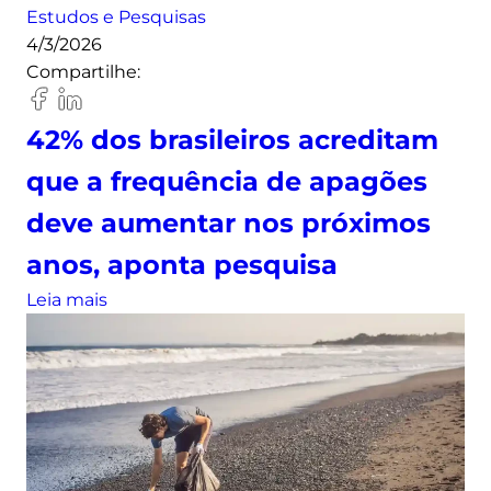
m
Estudos e Pesquisas
?
d
o
4/3/2026
”
o
e
Compartilhe:
:
s
x
r
c
p
a
a
42% dos brasileiros acreditam
l
n
r
que a frequência de apagões
o
k
r
d
i
o
deve aumentar nos próximos
e
n
s
m
anos, aponta pesquisa
g
e
2
r
l
:
Leia mais
3
e
é
4
8
v
t
2
%
e
r
%
n
l
i
d
o
a
c
o
ú
a
o
s
l
s
s
b