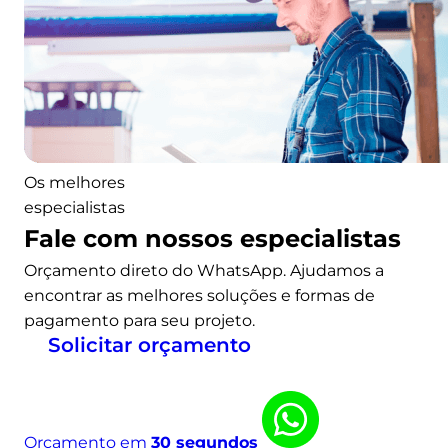
p
s
e
o
d
s
n
o
c
t
E
e
a
-
m
p
P
e
e
r
m
s
Os melhores
i
2
q
especialistas
x
4
u
Fale com nossos especialistas
,
3
i
b
%
Orçamento direto do WhatsApp. Ajudamos a
s
u
,
encontrar as melhores soluções e formas de
a
s
a
pagamento para seu projeto.
c
p
Solicitar orçamento
a
o
s
n
o
t
n
a
Orçamento em
30 segundos