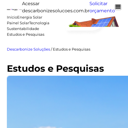
Pular
Acessar
Solicitar
para
descarbonizesolucoes.com.br
orçamento
o
Início
Energia Solar
Painel Solar
Tecnologia
conteúdo
Sustentabilidade
Estudos e Pesquisas
Descarbonize Soluções
/
Estudos e Pesquisas
Estudos e Pesquisas