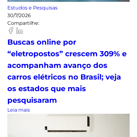
Estudos e Pesquisas
30/7/2026
Compartilhe:
Buscas online por
“eletropostos” crescem 309% e
acompanham avanço dos
carros elétricos no Brasil; veja
os estados que mais
pesquisaram
:
Leia mais
B
u
s