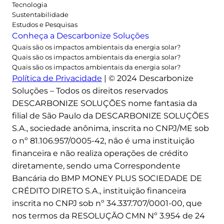
Tecnologia
ã
Sustentabilidade
o
Estudos e Pesquisas
P
Conheça a Descarbonize Soluções
a
Quais são os impactos ambientais da energia solar?
u
Quais são os impactos ambientais da energia solar?
Quais são os impactos ambientais da energia solar?
l
Política de Privacidade
| © 2024 Descarbonize
o
Soluções – Todos os direitos reservados
a
DESCARBONIZE SOLUÇÕES nome fantasia da
u
filial de São Paulo da DESCARBONIZE SOLUÇÕES
m
S.A., sociedade anônima, inscrita no CNPJ/ME sob
e
o nº 81.106.957/0005-42, não é uma instituição
n
financeira e não realiza operações de crédito
t
diretamente, sendo uma Correspondente
a
Bancária do BMP MONEY PLUS SOCIEDADE DE
m
CRÉDITO DIRETO S.A., instituição financeira
e
inscrita no CNPJ sob nº 34.337.707/0001-00, que
m
nos termos da RESOLUÇÃO CMN Nº 3.954 de 24
1