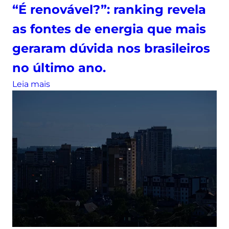
e
“É renovável?”: ranking revela
%
l
e
as fontes de energia que mais
u
a
z
c
geraram dúvida nos brasileiros
:
o
no último ano.
b
m
u
:
p
Leia mais
s
“
a
c
É
n
a
r
h
s
e
a
p
n
m
e
o
a
l
v
v
o
á
a
t
v
n
e
e
ç
r
l
o