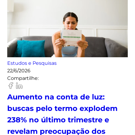
c
a
s
o
n
l
i
n
Estudos e Pesquisas
e
22/6/2026
p
Compartilhe:
o
r
“
Aumento na conta de luz:
e
buscas pelo termo explodem
l
e
238% no último trimestre e
t
revelam preocupação dos
r