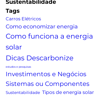
Sustentabilidade
i
u
o
f
i
m
Tags
e
s
í
Carros Elétricos
r
a
n
e
i
Como economizar energia
n
o
Como funciona a energia
ç
s
a
o
solar
s
l
e
a
Dicas Descarbonize
e
r
s
:
estudos e pesquisas
c
c
Investimentos e Negócios
o
o
Sistemas ou Componentes
l
n
h
h
Tipos de energia solar
Sustentabilidade
a
e
a
ç