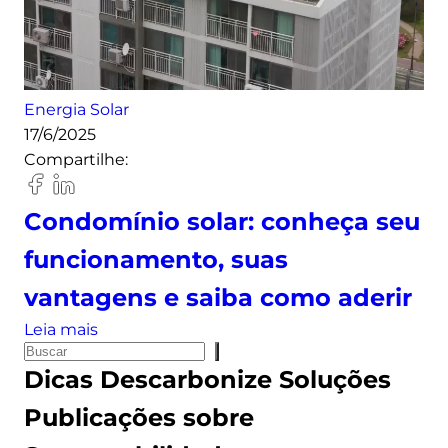
l
a
c
a
s
Energia Solar
o
17/6/2025
l
Compartilhe:
a
r
Condomínio solar: conheça seu
:
s
funcionamento, suas
a
vantagens e saiba como aderir
i
b
:
Leia mais
a
P
C
Dicas
Descarbonize Soluções
a
e
o
s
s
n
Publicações sobre
d
q
d