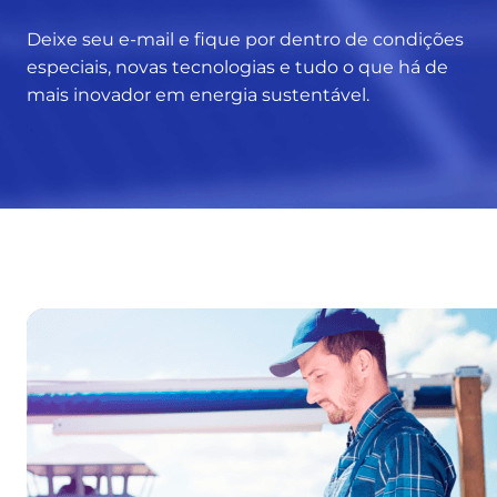
s
u
Deixe seu e-mail e fique por dentro de condições
a
especiais, novas tecnologias e tudo o que há de
s
mais inovador em energia sustentável.
v
a
n
t
a
g
e
n
s
e
s
a
i
b