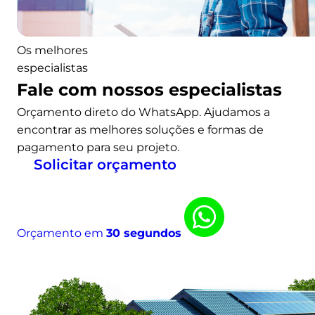
a
c
o
Os melhores
m
especialistas
o
Fale com nossos especialistas
a
Orçamento direto do WhatsApp. Ajudamos a
d
encontrar as melhores soluções e formas de
e
pagamento para seu projeto.
r
Solicitar orçamento
i
r
Orçamento em
30 segundos