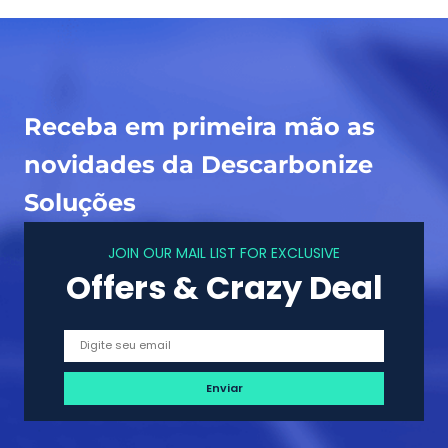
m
a
e
s
l
e
h
u
o
f
Receba em primeira mão as
r
u
p
n
novidades da Descarbonize
a
c
Soluções
r
i
a
o
JOIN OUR MAIL LIST FOR EXCLUSIVE
v
n
Offers & Crazy Deal
o
a
c
m
ê
e
n
t
o
,