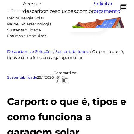
Pular
Acessar
Solicitar
para
descarbonizesolucoes.com.br
orçamento
o
Início
Energia Solar
Painel Solar
Tecnologia
conteúdo
Sustentabilidade
Estudos e Pesquisas
Descarbonize Soluções
/
Sustentabilidade
/
Carport: o que é,
tipos e como funciona a garagem solar
Compartilhe:
Sustentabilidade
29/1/2026
Carport: o que é, tipos e
como funciona a
garagem solar