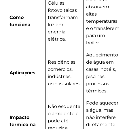
Células
absorvem
fotovoltaicas
altas
Como
transformam
temperaturas
funciona
luz em
e o transferem
energia
para um
elétrica.
boiler.
Aquecimento
Residências,
de água em
comércios,
casas, hotéis,
Aplicações
indústrias,
piscinas,
usinas solares.
processos
térmicos.
Pode aquecer
Não esquenta
a água, mas
o ambiente e
Impacto
não interfere
pode até
térmico na
diretamente
reduzir a