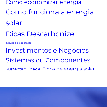
u
Como economizar energia
f
z
u
Como funciona a energia
m
n
u
c
solar
i
i
t
Dicas Descarbonize
o
o
n
a
estudos e pesquisas
a
l
Investimentos e Negócios
m
t
e
Sistemas ou Componentes
a
n
:
Tipos de energia solar
t
Sustentabilidade
d
o
e
,
s
t
c
i
u
p
b
o