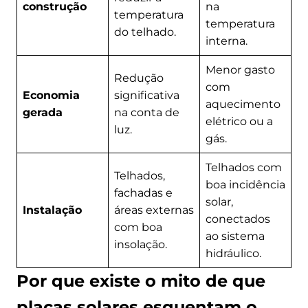
construção
na
temperatura
temperatura
do telhado.
interna.
Menor gasto
Redução
com
Economia
significativa
aquecimento
gerada
na conta de
elétrico ou a
luz.
gás.
Telhados com
Telhados,
boa incidência
fachadas e
solar,
Instalação
áreas externas
conectados
com boa
ao sistema
insolação.
hidráulico.
Por que existe o mito de que
placas solares esquentam o