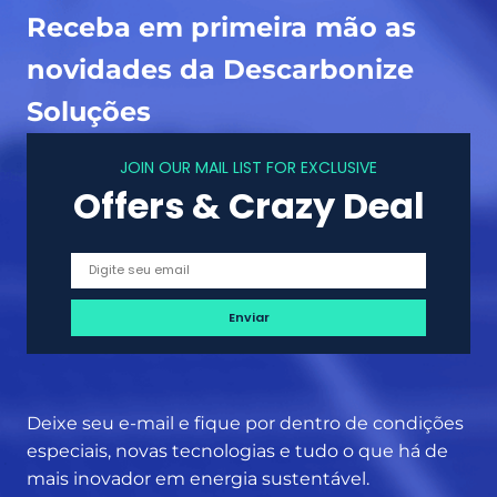
r
s
Receba em primeira mão as
a
e
o
novidades da Descarbonize
a
q
p
Soluções
u
l
e
i
JOIN OUR MAIL LIST FOR EXCLUSIVE
p
c
Offers & Crazy Deal
o
a
d
ç
e
õ
s
e
e
s
r
e
o
q
Deixe seu e-mail e fique por dentro de condições
u
especiais, novas tecnologias e tudo o que há de
e
mais inovador em energia sustentável.