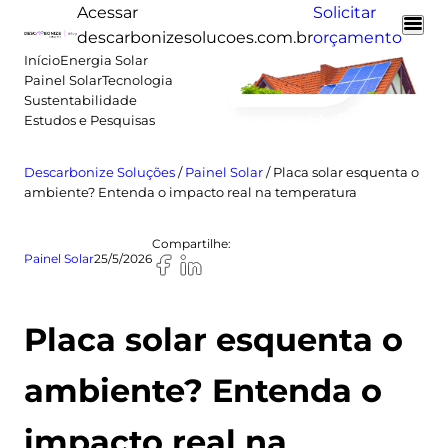
Pular
Acessar
Solicitar
para
descarbonizesolucoes.com.br
orçamento
o
Início
Energia Solar
Painel Solar
Tecnologia
conteúdo
Sustentabilidade
Estudos e Pesquisas
Descarbonize Soluções
/
Painel Solar
/
Placa solar esquenta o
ambiente? Entenda o impacto real na temperatura
Compartilhe:
Painel Solar
25/5/2026
Placa solar esquenta o
ambiente? Entenda o
impacto real na