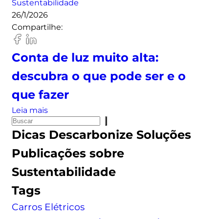
Sustentabilidade
o
26/1/2026
l
Compartilhe:
t
a
i
Conta de luz muito alta:
c
descubra o que pode ser e o
a
:
que fazer
c
:
Leia mais
o
P
C
n
Dicas
Descarbonize Soluções
e
o
h
s
n
Publicações sobre
e
q
t
ç
Sustentabilidade
u
a
a
i
d
s
Tags
s
e
e
Carros Elétricos
a
l
u