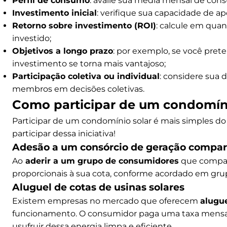
Perfil de consumo
: avalie sua média mensal de cons
Investimento inicial
: verifique sua capacidade de ap
Retorno sobre investimento (ROI)
: calcule em qua
investido;
Objetivos a longo prazo
: por exemplo, se você pre
investimento se torna mais vantajoso;
Participação coletiva ou individual
: considere sua 
membros em decisões coletivas.
Como participar de um condomíni
Participar de um condomínio solar é mais simples do 
participar dessa iniciativa!
Adesão a um consórcio de geração compar
Ao
aderir a um grupo de consumidores
que compart
proporcionais à sua cota, conforme acordado em gru
Aluguel de cotas de usinas solares
Existem empresas no mercado que oferecem
alugue
funcionamento. O consumidor paga uma taxa mensal 
usufruir dessa energia limpa e eficiente.