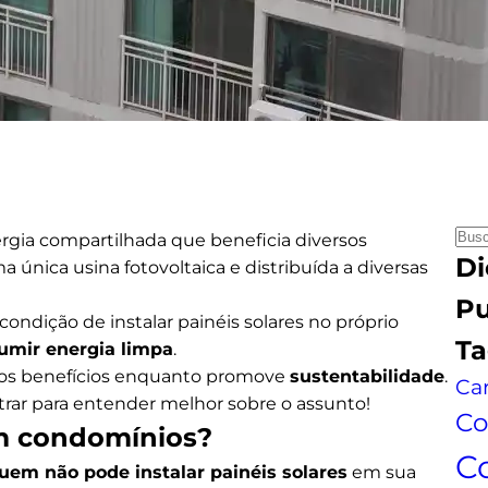
P
gia compartilhada que beneficia diversos
Di
e
nica usina fotovoltaica e distribuída a diversas
s
Pu
q
ondição de instalar painéis solares no próprio
Ta
u
sumir energia limpa
.
i
 dos benefícios enquanto promove
sustentabilidade
.
Car
s
ontrar para entender melhor sobre o assunto!
Co
a
em condomínios?
C
uem não pode instalar painéis solares
em sua