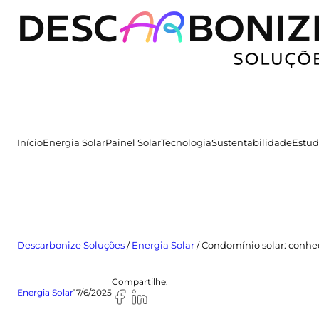
Pular
para
o
conteúdo
Início
Energia Solar
Painel Solar
Tecnologia
Sustentabilidade
Estud
Descarbonize Soluções
/
Energia Solar
/
Condomínio solar: conhe
Compartilhe:
Energia Solar
17/6/2025