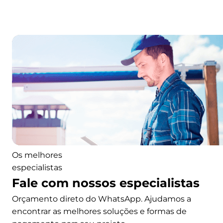
ã
o
m
a
i
s
c
o
n
s
c
i
e
Os melhores
n
especialistas
t
Fale com nossos especialistas
e
Orçamento direto do WhatsApp. Ajudamos a
s
encontrar as melhores soluções e formas de
q