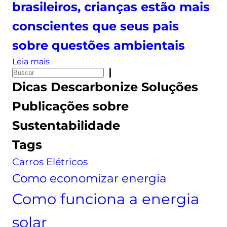
e
brasileiros, crianças estão mais
s
conscientes que seus pais
p
o
sobre questões ambientais
r
:
Leia mais
m
P
D
²
Dicas
Descarbonize Soluções
e
i
?
s
a
Publicações sobre
S
q
d
a
Sustentabilidade
u
a
i
i
s
Tags
b
s
C
a
Carros Elétricos
a
r
c
i
Como economizar energia
a
a
l
Como funciona a energia
n
c
ç
solar
u
a