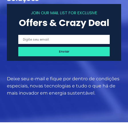
i
e
a
JOIN OUR MAIL LIST FOR EXCLUSIVE
i
Offers & Crazy Deal
r
o
s
,
c
r
i
a
n
Deixe seu e-mail e fique por dentro de condições
ç
especiais, novas tecnologias e tudo o que há de
a
mais inovador em energia sustentável.
s
e
s
t