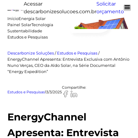
Pular
Acessar
Solicitar
para
descarbonizesolucoes.com.br
orçamento
o
Início
Energia Solar
Painel Solar
Tecnologia
conteúdo
Sustentabilidade
Estudos e Pesquisas
Descarbonize Soluções
/
Estudos e Pesquisas
/
EnergyChannel Apresenta: Entrevista Exclusiva com Antônio
Nuno Verças, CEO da Aldo Solar, na Série Documental
“Energy Expedition”
Compartilhe:
Estudos e Pesquisas
13/3/2025
EnergyChannel
Apresenta: Entrevista