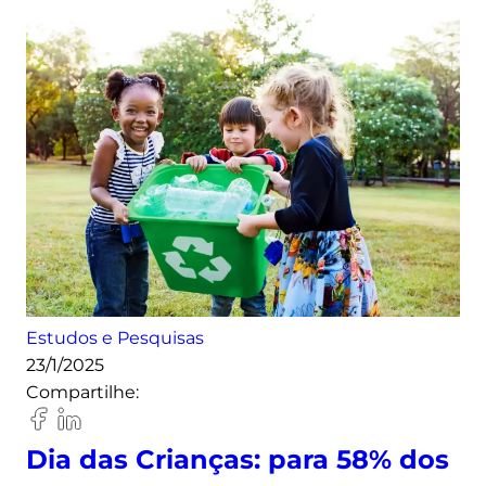
Q
u
a
n
t
a
s
p
l
a
c
a
s
Estudos e Pesquisas
s
23/1/2025
o
Compartilhe:
l
a
Dia das Crianças: para 58% dos
r