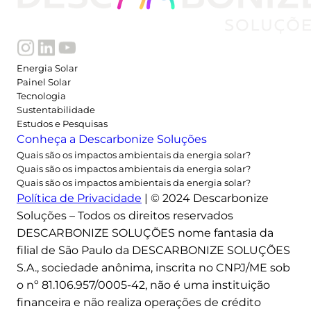
s
t
õ
e
Energia Solar
s
Painel Solar
a
Tecnologia
m
Sustentabilidade
Estudos e Pesquisas
b
Conheça a Descarbonize Soluções
i
Quais são os impactos ambientais da energia solar?
e
Quais são os impactos ambientais da energia solar?
n
Quais são os impactos ambientais da energia solar?
t
Política de Privacidade
| © 2024 Descarbonize
a
Soluções – Todos os direitos reservados
i
DESCARBONIZE SOLUÇÕES nome fantasia da
s
filial de São Paulo da DESCARBONIZE SOLUÇÕES
S.A., sociedade anônima, inscrita no CNPJ/ME sob
o nº 81.106.957/0005-42, não é uma instituição
financeira e não realiza operações de crédito