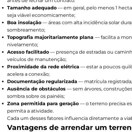
antes de fechar um contrato.
Tamanho adequado
— em geral, pelo menos 1 hectar
seja viável economicamente;
Boa insolação
— áreas com alta incidência solar dur
sombreamento;
Topografia majoritariamente plana
— facilita a mo
nivelamento;
Acesso facilitado
— presença de estradas ou caminh
veículos de manutenção;
Proximidade da rede elétrica
— estar a poucos quil
acelera a conexão;
Documentação regularizada
— matrícula registrada,
Ausência de obstáculos
— sem árvores, construçõe
sombra sobre os painéis;
Zona permitida para geração
— o terreno precisa e
permita a atividade.
Cada um desses fatores influencia diretamente a viabi
Vantagens de arrendar um terreno