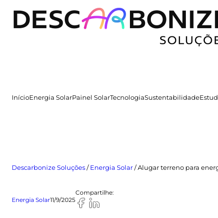
Pular
para
o
conteúdo
Início
Energia Solar
Painel Solar
Tecnologia
Sustentabilidade
Estud
Descarbonize Soluções
/
Energia Solar
/
Alugar terreno para energ
Compartilhe:
Energia Solar
11/9/2025