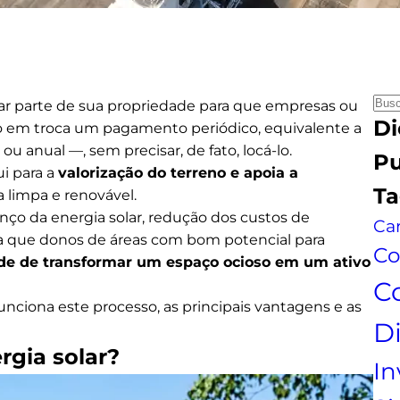
P
zar parte de sua propriedade para que empresas ou
Di
e
do em troca um pagamento periódico, equivalente a
s
anual —, sem precisar, de fato, locá-lo.
Pu
q
ui para a
valorização do terreno e apoia a
Ta
u
 limpa e renovável.
i
ço da energia solar, redução dos custos de
Car
s
ica que donos de áreas com bom potencial para
Co
a
e de transformar um espaço ocioso em um ativo
C
unciona este processo, as principais vantagens e as
D
rgia solar?
In