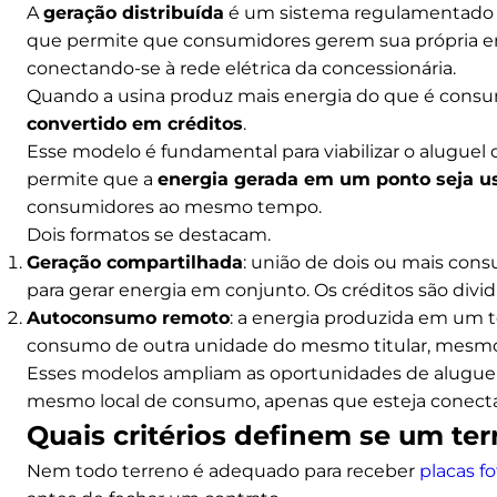
A
geração distribuída
é um sistema regulamentado p
que permite que consumidores gerem sua própria ener
conectando-se à rede elétrica da concessionária.
Quando a usina produz mais energia do que é consu
convertido em créditos
.
Esse modelo é fundamental para viabilizar o aluguel d
permite que a
energia gerada em um ponto seja u
consumidores ao mesmo tempo.
Dois formatos se destacam.
Geração compartilhada
: união de dois ou mais cons
para gerar energia em conjunto. Os créditos são divi
Autoconsumo remoto
: a energia produzida em um t
consumo de outra unidade do mesmo titular, mesmo 
Esses modelos ampliam as oportunidades de aluguel, 
mesmo local de consumo, apenas que esteja conectad
Quais critérios definem se um ter
Nem todo terreno é adequado para receber
placas fo