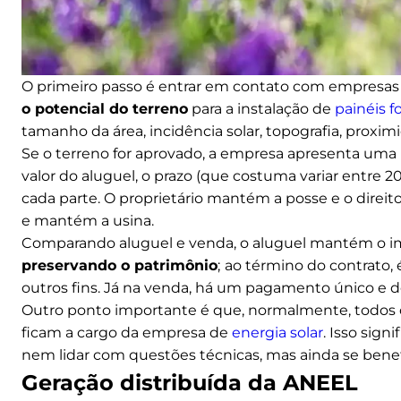
O primeiro passo é entrar em contato com empresas 
o potencial do terreno
para a instalação de
painéis f
tamanho da área, incidência solar, topografia, proxi
Se o terreno for aprovado, a empresa apresenta uma
valor do aluguel, o prazo (que costuma variar entre 20
cada parte. O proprietário mantém a posse e o direito 
e mantém a usina.
Comparando aluguel e venda, o aluguel mantém o 
preservando o patrimônio
;
ao término do contrato, é
outros fins. Já na venda, há um pagamento único e def
Outro ponto importante é que, normalmente, todos 
ficam a cargo da empresa de
energia solar
. Isso sign
nem lidar com questões técnicas, mas ainda se benef
Geração distribuída da ANEEL