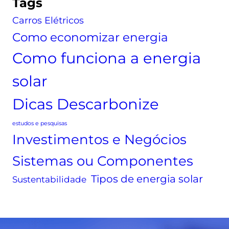
Tags
:
s
e
Carros Elétricos
o
a
s
q
c
Como economizar energia
u
a
Como funciona a energia
e
r
é
b
solar
,
o
c
n
Dicas Descarbonize
o
i
m
z
estudos e pesquisas
o
e
Investimentos e Negócios
f
S
Sistemas ou Componentes
u
o
n
l
Tipos de energia solar
Sustentabilidade
c
u
i
ç
o
õ
n
e