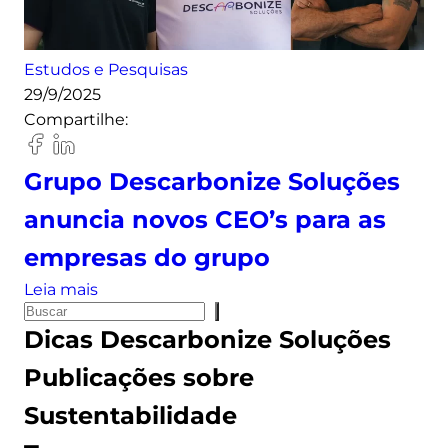
t
i
v
Estudos e Pesquisas
a
29/9/2025
d
Compartilhe:
e
e
Grupo Descarbonize Soluções
n
e
anuncia novos CEO’s para as
r
empresas do grupo
g
i
:
Leia mais
a
P
G
Dicas
Descarbonize Soluções
s
e
r
o
s
u
Publicações sobre
l
q
p
Sustentabilidade
a
u
o
r
i
D