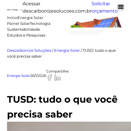
Pular
Acessar
Solicitar
para
descarbonizesolucoes.com.br
orçamento
o
Início
Energia Solar
Painel Solar
Tecnologia
conteúdo
Sustentabilidade
Estudos e Pesquisas
Descarbonize Soluções
/
Energia Solar
/
TUSD: tudo o que
você precisa saber
Compartilhe:
Energia Solar
26/1/2026
TUSD: tudo o que você
precisa saber