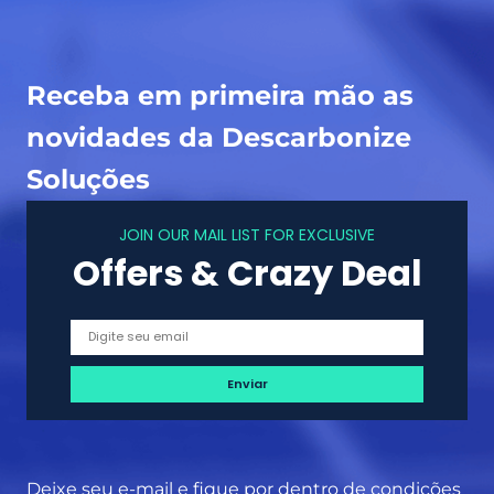
a
s
e
a
v
n
Receba em primeira mão as
a
u
n
n
novidades da Descarbonize
t
c
Soluções
a
i
g
a
JOIN OUR MAIL LIST FOR EXCLUSIVE
e
n
Offers & Crazy Deal
n
o
s
v
o
s
C
E
O
’
s
Deixe seu e-mail e fique por dentro de condições