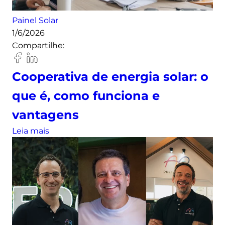
Painel Solar
1/6/2026
Compartilhe:
Cooperativa de energia solar: o
que é, como funciona e
vantagens
:
Leia mais
C
o
o
p
e
r
a