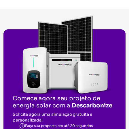
Comece agora seu projeto de
energia solar com a
Descarbonize
Solicite agora uma simulação gratuita e
personalizada!
Faça sua proposta em até 30 segundos.