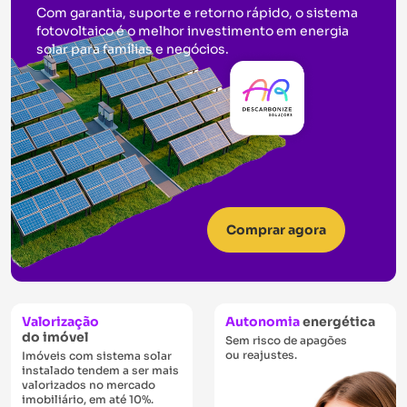
Com garantia, suporte e retorno rápido, o sistema
fotovoltaico é o melhor investimento em energia
solar para famílias e negócios.
Comprar agora
Valorização
Autonomia
energética
do imóvel
Sem risco de apagões
ou reajustes.
Imóveis com sistema solar
instalado tendem a ser mais
valorizados no mercado
imobiliário, em até 10%.