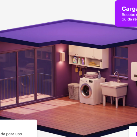
Carg
Recebe 
ou da re
da para uso