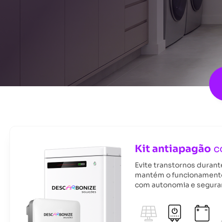
Kit antiapagão
c
Evite transtornos durant
mantém o funcionamento
com autonomia e seguran