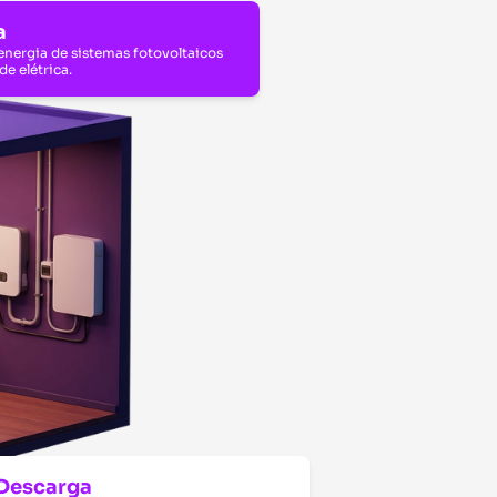
a
energia de sistemas fotovoltaicos
de elétrica.
Descarga