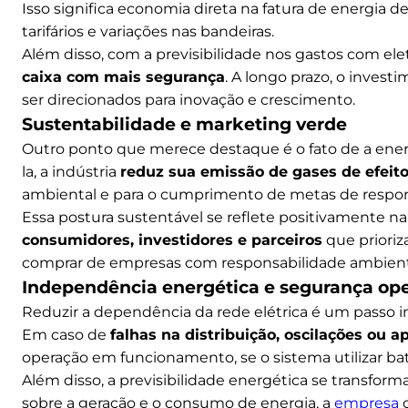
Isso significa economia direta na fatura de energia d
tarifários e variações nas bandeiras.
Além disso, com a previsibilidade nos gastos com el
caixa com mais segurança
. A longo prazo, o inves
ser direcionados para inovação e crescimento.
Sustentabilidade e marketing verde
Outro ponto que merece destaque é o fato de a energi
la, a indústria
reduz sua emissão de gases de efeito
ambiental e para o cumprimento de metas de respon
Essa postura sustentável se reflete positivamente 
consumidores, investidores e parceiros
que prioriz
comprar de empresas com responsabilidade ambient
Independência energética e segurança ope
Reduzir a dependência da rede elétrica é um passo im
Em caso de
falhas na distribuição, oscilações ou 
operação em funcionamento, se o sistema utilizar bat
Além disso, a previsibilidade energética se transfo
sobre a geração e o consumo de energia, a
empresa
c