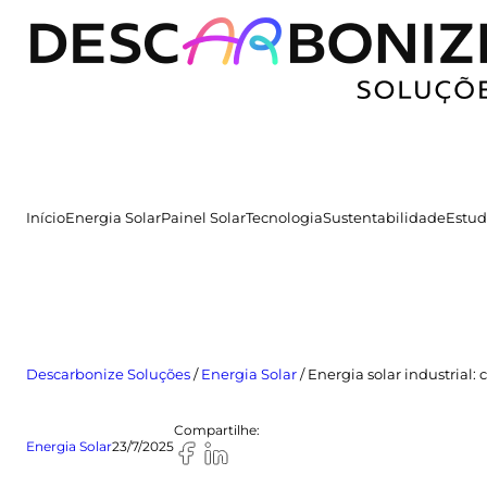
Pular
para
o
conteúdo
Início
Energia Solar
Painel Solar
Tecnologia
Sustentabilidade
Estud
Descarbonize Soluções
/
Energia Solar
/
Energia solar industrial
Compartilhe:
Energia Solar
23/7/2025