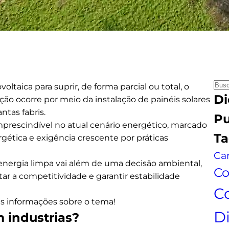
P
oltaica para suprir, de forma parcial ou total, o
Di
e
ão ocorre por meio da instalação de painéis solares
s
ntas fabris.
Pu
q
mprescindível no atual cenário energético, marcado
Ta
u
ergética e exigência crescente por práticas
i
Car
s
nergia limpa vai além de uma decisão ambiental,
Co
a
 a competitividade e garantir estabilidade
C
ais informações sobre o tema!
D
 industrias?