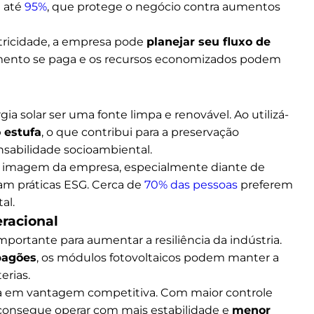
e até
95%
, que protege o negócio contra aumentos
etricidade, a empresa pode
planejar seu fluxo de
timento se paga e os recursos economizados podem
a solar ser uma fonte limpa e renovável. Ao utilizá-
 estufa
, o que contribui para a preservação
sabilidade socioambiental.
na imagem da empresa, especialmente diante de
am práticas ESG. Cerca de
70% das pessoas
preferem
al.
racional
portante para aumentar a resiliência da indústria.
apagões
, os módulos fotovoltaicos podem manter a
erias.
rma em vantagem competitiva. Com maior controle
onsegue operar com mais estabilidade e
menor