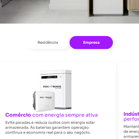
Residência
Empresa
Indúst
Comércio
com energia sempre ativa
perfo
Evite paradas e reduza custos com energia solar
Mantenh
armazenada. As baterias garantem operação
de ener
contínua e economia real para o seu negócio.
armazen