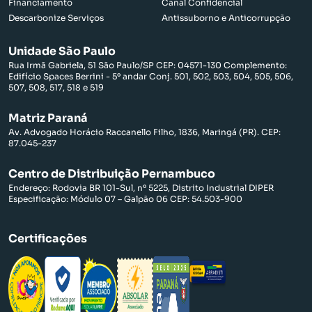
Financiamento
Canal Confidencial
Descarbonize Serviços
Antissuborno e Anticorrupção
Unidade São Paulo
Rua Irmã Gabriela, 51 São Paulo/SP CEP: 04571-130 Complemento:
Edifício Spaces Berrini - 5º andar Conj. 501, 502, 503, 504, 505, 506,
507, 508, 517, 518 e 519
Matriz Paraná
Av. Advogado Horácio Raccanello Filho, 1836, Maringá (PR). CEP:
87.045-237
Centro de Distribuição Pernambuco
Endereço: Rodovia BR 101-Sul, nº 5225, Distrito Industrial DIPER
Especificação: Módulo 07 – Galpão 06 CEP: 54.503-900
Certificações